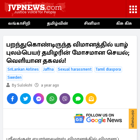
லங்காசிறி
தமிழ்வின்
சினிமா
கிசு கிசு
பறந்துகொண்டிருந்த விமானத்தில் யாழ்
புலம்பெயர் தமிழரின் மோசமான செயல்;
வெளியான தகவல்!
SriLankan Airlines
Jaffna
Sexual harassment
Tamil diaspora
Sweden
By Sulokshi
a year ago
விளம்பரம்
ஸ்ரீலங்கன் எயார்லைன்ஸ் விமானத்தில் விமானப்