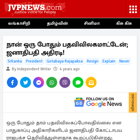
லங்காசிறி
தமிழ்வின்
சினிமா
கிசு கிசு
நான் ஒரு போதும் பதவிவிலகமாட்டேன்;
ஜனாதிபதி அதிரடி!
Srilanka
President
Gotabaya Rajapaksa
Resign
Explain
Never
By Independent Writer
4 years ago
விளம்பரம்
ஒரு போதும் தாம் பதவிவிலகப்போவதில்லை என
பாதுகாப்பு அதிகாரிகளிடம் ஜனாதிபதி கோட்டாபய
ராஜபக்ச தெரிவித்துள்ளதாக கூறப்படுகின்றது.