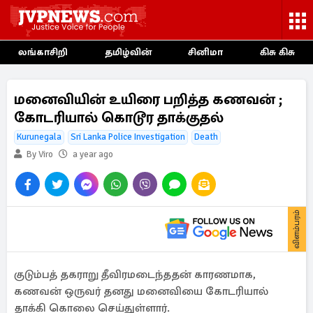
லங்காசிறி
தமிழ்வின்
சினிமா
கிசு கிசு
மனைவியின் உயிரை பறித்த கணவன் ;
கோடரியால் கொடூர தாக்குதல்
Kurunegala
Sri Lanka Police Investigation
Death
By Viro
a year ago
விளம்பரம்
குடும்பத் தகராறு தீவிரமடைந்ததன் காரணமாக,
கணவன் ஒருவர் தனது மனைவியை கோடரியால்
தாக்கி கொலை செய்துள்ளார்.