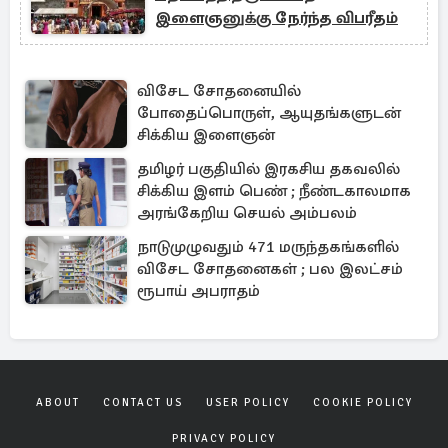
இளைஞனுக்கு நேர்ந்த விபரீதம்
விசேட சோதனையில்
போதைப்பொருள், ஆயுதங்களுடன்
சிக்கிய இளைஞன்
தமிழர் பகுதியில் இரகசிய தகவலில்
சிக்கிய இளம் பெண் ; நீண்டகாலமாக
அரங்கேறிய செயல் அம்பலம்
நாடுமுழுவதும் 471 மருந்தகங்களில்
விசேட சோதனைகள் ; பல இலட்சம்
ரூபாய் அபராதம்
ABOUT
CONTACT US
USER POLICY
COOKIE POLICY
PRIVACY POLICY