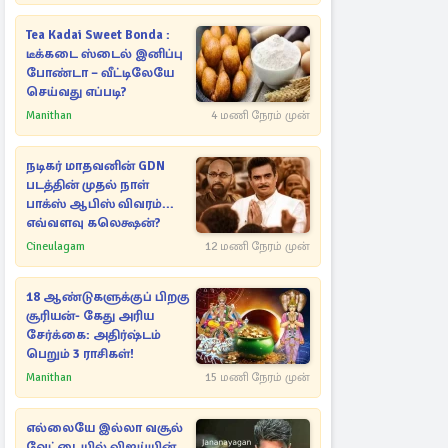
Tea Kadai Sweet Bonda :
டீக்கடை ஸ்டைல் இனிப்பு
போண்டா – வீட்டிலேயே
செய்வது எப்படி?
Manithan
4 மணி நேரம் முன்
நடிகர் மாதவனின் GDN
படத்தின் முதல் நாள்
பாக்ஸ் ஆபிஸ் விவரம்...
எவ்வளவு கலெக்ஷன்?
Cineulagam
12 மணி நேரம் முன்
18 ஆண்டுகளுக்குப் பிறகு
சூரியன்- கேது அரிய
சேர்க்கை: அதிர்ஷ்டம்
பெறும் 3 ராசிகள்!
Manithan
15 மணி நேரம் முன்
எல்லையே இல்லா வசூல்
வேட்டையில் விஜய்யின்