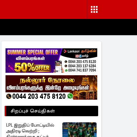
சிறப்புச் செய்திகள்
LPL இறுதிப் போட்டியில்
அதிரடி வெற்றி ;
கிண்ணத்தை தட்டிச்