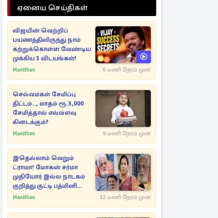
ஏனைய செய்திகள்
விஜயின் வெற்றிப்
பயணத்திலிருந்து நாம்
கற்றுக்கொள்ள வேண்டிய
முக்கிய 3 விடயங்கள்!
Manithan
6 மணி நேரம் முன்
செல்வமகள் சேமிப்பு
திட்டம்.., மாதம் ரூ.3,000
சேமித்தால் எவ்வளவு
கிடைக்கும்?
Manithan
9 மணி நேரம் முன்
இதெல்லாம் வெறும்
ட்ராமா! மோகன் சர்மா
முதியோர் இல்ல நாடகம்
குறித்து குட்டி பத்மினி
பரபரப்பு பேட்டி
Manithan
12 மணி நேரம் முன்