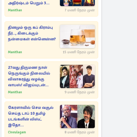
அதிர்ஷ்டம் பெறும் 3
ராசிகள்!
Manithan
7 மணி நேரம் முன்
தினமும் ஒரு கப் கிராம்பு
நீர்.., கிடைக்கும்
நன்மைகள் என்னென்ன?
Manithan
15 மணி நேரம் முன்
27வது திருமண நாள்
நெருங்கும் நிலையில்
விவாகரத்து வழக்கு
வாபஸ்! விஜய்யுடன்
மீண்டும் இணைவாரா?
Manithan
9 மணி நேரம் முன்
கேரளாவில் செம வசூல்
செய்த டாப் 10 தமிழ்
படங்களின் லிஸ்ட்
இதோ...
Cineulagam
8 மணி நேரம் முன்