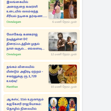
இலங்கையில்
அரைகுறை கவர்ச்சி
உடையில் வலம்வந்த
சீரியல் நடிகை தர்ஷனா...
அவரே வெளியிட்ட
Cineulagam
6 மணி நேரம் முன்
வீடியோ
லோகேஷ் கனகராஜ்
நடித்துள்ள DC
திரைப்படத்தின் முதல்
நாள் வசூல்... எவ்வளவு
தெரியுமா?
Cineulagam
12 மணி நேரம் முன்
தங்கம் விலையில்
மீண்டும் அதிரடி ஏற்றம் -
சவரனுக்கு ரூ.1,720
உயர்வு!
Manithan
10 மணி நேரம் முன்
ஆகஸ்ட் 11ல் உருவாகும்
கஜகேசரி ராஜயோகம்:
தொழில் நிலையில்