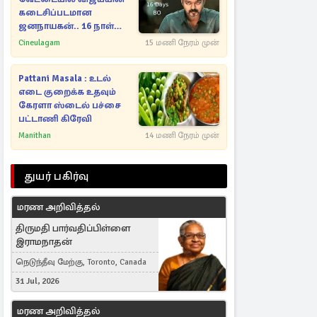
கடைசிப்படமான
ஜனநாயகன்.. 16 நாள்
பாக்ஸ் ஆபிஸ்
Cineulagam
15 மணி நேரம் முன்
Pattani Masala : உடல்
எடை குறைக்க உதவும்
கேரளா ஸ்டைல் பச்சை
பட்டாணி கிரேவி
Manithan
14 மணி நேரம் முன்
துயர் பகிர்வு
மரண அறிவித்தல்
திருமதி பார்வதிப்பிள்ளை
இராமநாதன்
நெடுந்தீவு மேற்கு, Toronto, Canada
31 Jul, 2026
மரண அறிவித்தல்