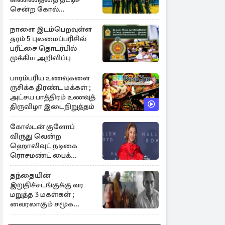
சென்ற கோல்
கெலன்ட்ஸ்
நாளை இடம்பெறவுள்ள
தரம் 5 புலமைப்பரிசில்
பரீட்சை தொடர்பில்
முக்கிய அறிவிப்பு
பாரம்பரிய உணவுகளை
ருசிக்க திரண்ட மக்கள் ;
அட்சய பாத்திரம் உணவுத்
திருவிழா இடைநிறுத்தம்
கோல்டன் குளோப்
விருது வென்ற
ஹொலிவுட் நடிகை
ரொசமண்ட் பைக்
இலங்கைக்கு விஜயம்
தந்தையின்
இறுதிச்சடங்குக்கு வர
மறுத்த 3 மகள்கள் ;
வைரலாகும் சமூக
வலைத்தள விவாதம்