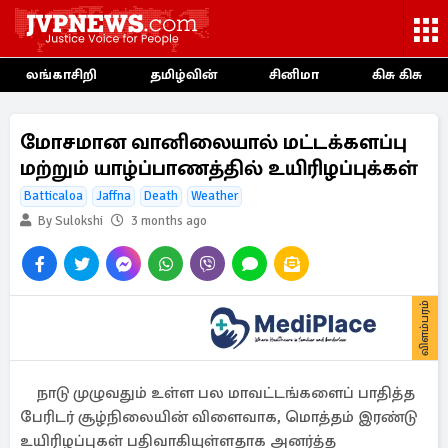
லங்காசிறி
தமிழ்வின்
சினிமா
கிசு கிசு
மோசமான வானிலையால் மட்டக்களப்பு
மற்றும் யாழ்ப்பாணத்தில் உயிரிழப்புக்கள்
Batticaloa
Jaffna
Death
Weather
By Sulokshi
3 months ago
விளம்பரம்
நாடு முழுவதும் உள்ள பல மாவட்டங்களைப் பாதித்த
பேரிடர் சூழ்நிலையின் விளைவாக, மொத்தம் இரண்டு
உயிரிழப்புகள் பதிவாகியுள்ளதாக அனர்த்த