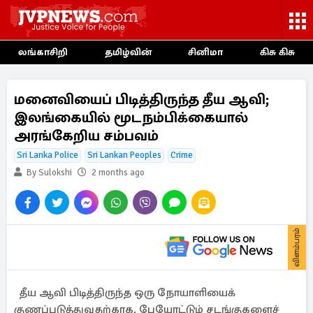
லங்காசிறி
தமிழ்வின்
சினிமா
கிசு கிசு
மனைவியைப் பிடித்திருந்த தீய ஆவி;
இலங்கையில் மூடநம்பிக்கையால்
அரங்கேறிய சம்பவம்
Sri Lanka Police
Sri Lankan Peoples
Crime
By Sulokshi
2 months ago
விளம்பரம்
தீய ஆவி பிடித்திருந்த ஒரு நோயாளியைக்
குணப்படுத்துவதற்காக, பேயோட்டும் சடங்குகளைச்