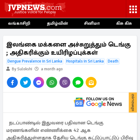
லங்காசிறி
தமிழ்வின்
சினிமா
கிசு கிசு
இலங்கை மக்களை அச்சுறுத்தும் டெங்கு
; அதிகரிக்கும் உயிரிழப்புக்கள்
Dengue Prevalence in Sri Lanka
Hospitals in Sri Lanka
Death
By Sulokshi
a month ago
விளம்பரம்
நடப்பாண்டில் இதுவரை பதிவான டெங்கு
மரணங்களின் எண்ணிக்கை 42 ஆக
அதிகரித்துள்ளதாக தேசிய டெங்கு கட்டுப்பாட்டுப் பிரிவு