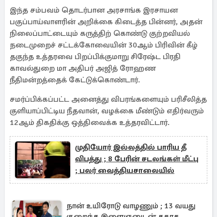
இந்த சம்பவம் தொடர்பான அரசாங்க இரசாயன
பகுப்பாய்வாளரின் அறிக்கை கிடைத்த பின்னர், அதன்
நிலைப்பாட்டையும் கருத்திற் கொண்டு குற்றவியல்
நடைமுறைச் சட்டக்கோவையின் 30ஆம் பிரிவின் கீழ்
தகுந்த உத்தரவை பிறப்பிக்குமாறு சிரேஷ்ட பிரதி
காவல்துறை மா அதிபர் அஜித் ரோஹண
நீதிமன்றத்தைக் கேட்டுக்கொண்டார்.
சமர்ப்பிக்கப்பட்ட அனைத்து விபரங்களையும் பரிசீலித்த
குளியாப்பிட்டிய நீதவான், வழக்கை மீண்டும் எதிர்வரும்
12ஆம் திகதிக்கு ஒத்திவைக்க உத்தரவிட்டார்.
முதியோர் இல்லத்தில் பாரிய தீ
விபத்து ; 8 பேரின் சடலங்கள் மீட்பு
; பலர் வைத்தியசாலையில்
நான் உயிரோடு வாழணும் ; 13 வயது
குறைந்த இளைஞனுடன் தகாத