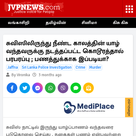
லங்காசிறி
தமிழ்வின்
சினிமா
கிசு கிசு
சுவிஸிலிருந்து நீண்ட காலத்தின் யாழ்
வந்தவருக்கு நடத்தப்பட்ட கொடூரத்தால்
பரபரப்பு ; பணத்துக்காக இப்படியா?
Jaffna
Sri Lanka Police Investigation
Crime
Murder
By Vironika
3 months ago
விளம்பரம்
சுவிஸ் நாட்டில் இருந்து யாழ்ப்பாணம் வந்தவரை
படுகொலை செய்து , நகைகள் பணம் என்பவற்றை