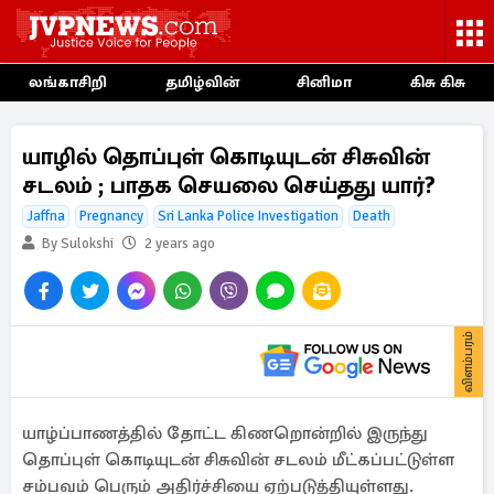
லங்காசிறி
தமிழ்வின்
சினிமா
கிசு கிசு
யாழில் தொப்புள் கொடியுடன் சிசுவின்
சடலம் ; பாதக செயலை செய்தது யார்?
Jaffna
Pregnancy
Sri Lanka Police Investigation
Death
By Sulokshi
2 years ago
விளம்பரம்
யாழ்ப்பாணத்தில் தோட்ட கிணறொன்றில் இருந்து
தொப்புள் கொடியுடன் சிசுவின் சடலம் மீட்கப்பட்டுள்ள
சம்பவம் பெரும் அதிர்ச்சியை ஏற்படுத்தியுள்ளது.