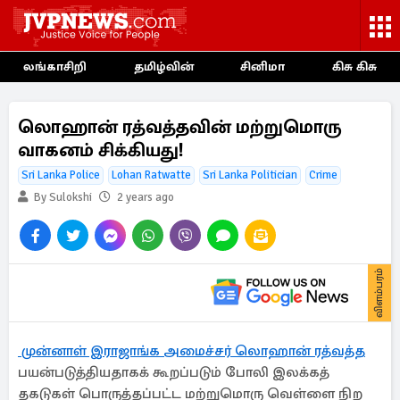
லங்காசிறி
தமிழ்வின்
சினிமா
கிசு கிசு
லொஹான் ரத்வத்தவின் மற்றுமொரு
வாகனம் சிக்கியது!
Sri Lanka Police
Lohan Ratwatte
Sri Lanka Politician
Crime
By Sulokshi
2 years ago
விளம்பரம்
முன்னாள் இராஜாங்க அமைச்சர் லொஹான் ரத்வத்த
பயன்படுத்தியதாகக் கூறப்படும் போலி இலக்கத்
தகடுகள் பொருத்தப்பட்ட மற்றுமொரு வெள்ளை நிற